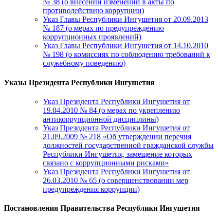
№ 38 (о внесении изменений в акты по
противодействию коррупции)
Указ Главы Республики Ингушетия от 20.09.2013
№ 187 (о мерах по предупреждению
коррупционных проявлений)
Указ Главы Республики Ингушетия от 14.10.2010
№ 198 (о комиссиях по соблюдению требований к
служебному поведению)
Указы Президента Республики Ингушетия
Указ Президента Республики Ингушетия от
19.04.2010 № 84 (о мерах по укреплению
антикоррупционной дисциплины)
Указ Президента Республики Ингушетия от
21.09.2009 № 218 «Об утверждении перечня
должностей государственной гражданской службы
Республики Ингушетия, замещение которых
связано с коррупционными рисками»
Указ Президента Республики Ингушетия от
26.03.2010 № 65 (о совершенствовании мер
предупреждения коррупции)
Постановления Правительства Республики Ингушетия