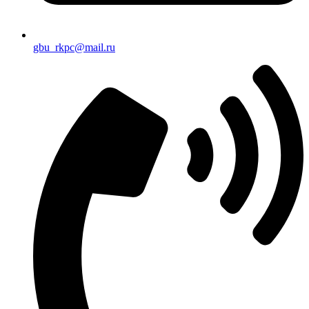
gbu_rkpc@mail.ru