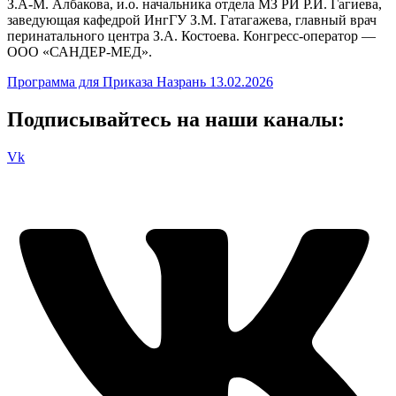
З.А-М. Албакова, и.о. начальника отдела МЗ РИ Р.И. Гагиева,
заведующая кафедрой ИнгГУ З.М. Гатагажева, главный врач
перинатального центра З.А. Костоева. Конгресс-оператор —
ООО «САНДЕР-МЕД».
Программа для Приказа Назрань 13.02.2026
Подписывайтесь на наши каналы:
Vk