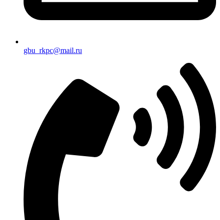
gbu_rkpc@mail.ru