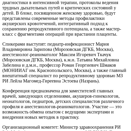
диагностики в интенсивной терапии, протоколы ведения
трудных дыхательных путей и критических состояний у
детей. В блоке, посвященном женскому здоровью, будут
представлены современные методы профилактики
акушерских кровотечений, интегративный подход к
сохранению репродуктивного потенциала, а также мастер-
класс с фрагментами операций при врастании плаценты.
Спикерами выступят: педиатр-инфекционист Мария
Владимировна Зарипова (Морозовская ДГКБ, Москва),
анестезиолог-реаниматолог Максим Игоревич Ткачук
(Морозовская ДГКБ, Москва), к.м.н. Татьяна Михайловна
Забелина и д.м.н., профессор Роман Георгиевич Шмаков
(МОНИИАГ им. Краснопольского, Москва), а также главный
внештатный специалист по репродуктивному здоровью МЗ
РИ Лейла Магомед-Гиреевна Эстоева (Назрань).
Конференция предназначена для заместителей главных
врачей, заведующих отделениями, акушеров-гинекологов,
неонатологов, педиатров, детских специалистов различного
профиля и анестезиологов-реаниматологов. Участие — это
возможность обмена опытом с ведущими экспертами и
внедрения новых методик в практику.
Организационный комитет: Министр здравоохранения РИ