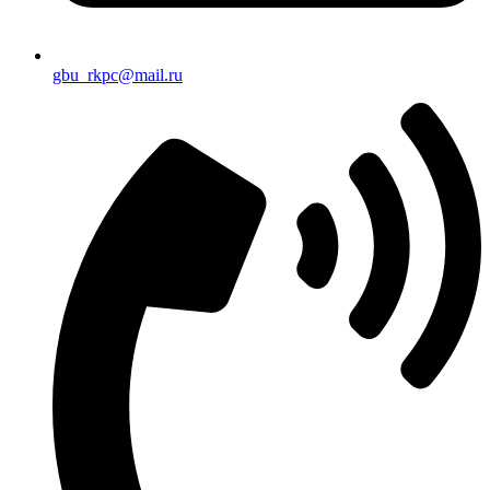
gbu_rkpc@mail.ru