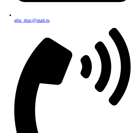
gbu_rkpc@mail.ru